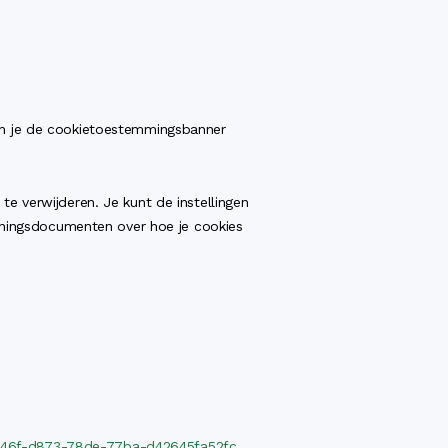
un je de cookietoestemmingsbanner
e verwijderen. Je kunt de instellingen
euningsdocumenten over hoe je cookies
ca9446f-d873-78de-77ba-d42645fa52fc