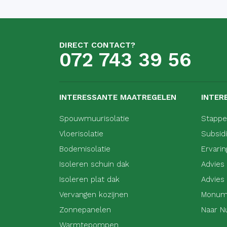
DIRECT CONTACT?
072 743 39 56
INTERESSANTE MAATREGELEN
INTER
Spouwmuurisolatie
Stappe
Vloerisolatie
Subsid
Bodemisolatie
Ervari
Isoleren schuin dak
Advies
Isoleren plat dak
Advies
Vervangen kozijnen
Monum
Zonnepanelen
Naar N
Warmtepompen