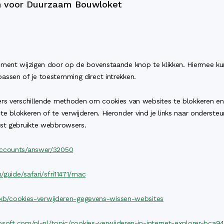
en voor Duurzaam Bouwloket
oment wijzigen door op de bovenstaande knop te klikken. Hiermee k
assen of je toestemming direct intrekken.
rs verschillende methoden om cookies van websites te blokkeren en t
e blokkeren of te verwijderen. Hieronder vind je links naar onderst
est gebruikte webbrowsers.
accounts/answer/32050
/guide/safari/sfri11471/mac
l/kb/cookies-verwijderen-gegevens-wissen-websites
rosoft.com/nl-nl/topic/cookies-verwijderen-in-internet-explorer-b