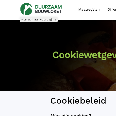
Maatregelen
Offe
« terug naar voorpagina
Cookiewetgev
Cookiebeleid
Wat zijn cookies?