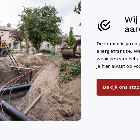
Wij
aar
De komende jaren g
energietransitie. Wi
woningen van het a
je hier alvast op vo
Bekijk ons sta