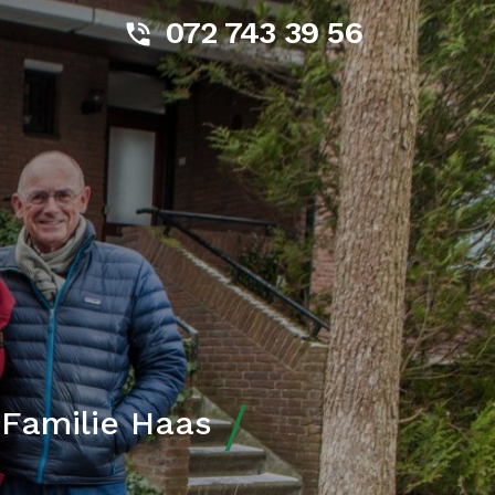
072 743 39 56
Familie Haas