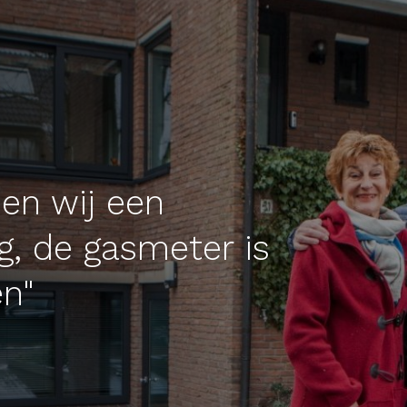
ben wij een
g, de gasmeter is
en"