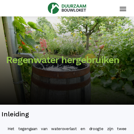
Toggl
navig
Regenwater hergebruiken
Inleiding
Het tegengaan van wateroverlast en droogte zijn twee