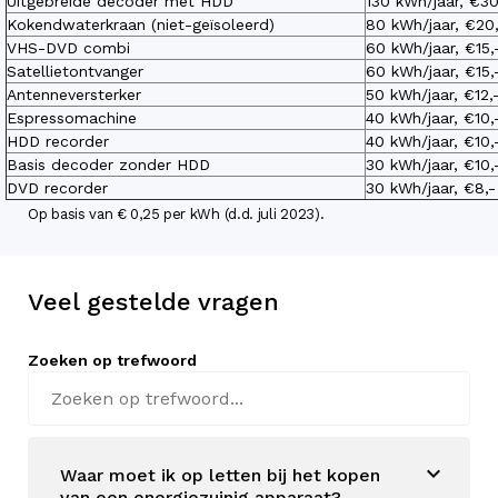
Uitgebreide decoder met HDD
130 kWh/jaar, €30
Kokendwaterkraan (niet-geïsoleerd)
80 kWh/jaar, €20,
VHS-DVD combi
60 kWh/jaar, €15,
Satellietontvanger
60 kWh/jaar, €15,
Antenneversterker
50 kWh/jaar, €12,
Espressomachine
40 kWh/jaar, €10,
HDD recorder
40 kWh/jaar, €10,
Basis decoder zonder HDD
30 kWh/jaar, €10
DVD recorder
30 kWh/jaar, €8,-
Op basis van € 0,25 per kWh (d.d. juli 2023).
Veel gestelde vragen
Zoeken op trefwoord
Waar moet ik op letten bij het kopen
van een energiezuinig apparaat?