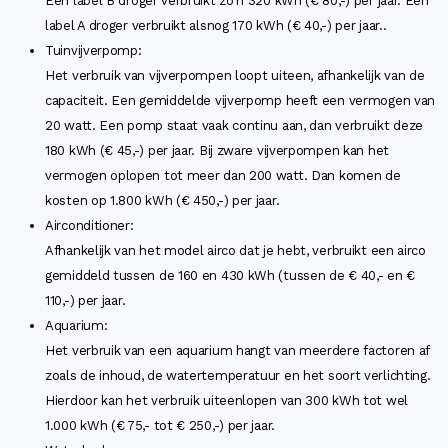
Een label B droger verbruikt zo'n 320 kWh (€ 80,-) per jaar. Een
label A droger verbruikt alsnog 170 kWh (€ 40,-) per jaar..
Tuinvijverpomp:
Het verbruik van vijverpompen loopt uiteen, afhankelijk van de
capaciteit. Een gemiddelde vijverpomp heeft een vermogen van
20 watt. Een pomp staat vaak continu aan, dan verbruikt deze
180 kWh (€ 45,-) per jaar. Bij zware vijverpompen kan het
vermogen oplopen tot meer dan 200 watt. Dan komen de
kosten op 1.800 kWh (€ 450,-) per jaar.
Airconditioner:
Afhankelijk van het model airco dat je hebt, verbruikt een airco
gemiddeld tussen de 160 en 430 kWh (tussen de € 40,- en €
110,-) per jaar.
Aquarium:
Het verbruik van een aquarium hangt van meerdere factoren af
zoals de inhoud, de watertemperatuur en het soort verlichting.
Hierdoor kan het verbruik uiteenlopen van 300 kWh tot wel
1.000 kWh (€ 75,- tot € 250,-) per jaar.