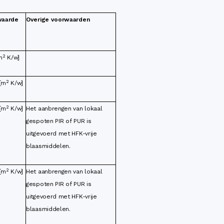
waarde
Overige voorwaarden
2
m
K/w]
2
 [m
K/w]
2
 [m
K/w]
Het aanbrengen van lokaal
gespoten PIR of PUR is
uitgevoerd met HFK-vrije
blaasmiddelen.
2
 [m
K/w]
Het aanbrengen van lokaal
gespoten PIR of PUR is
uitgevoerd met HFK-vrije
blaasmiddelen.