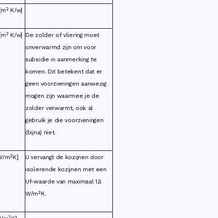
2
 [m
K/w]
2
 [m
K/w]
De zolder of vliering moet
onverwarmd zijn om voor
subsidie in aanmerking te
komen. Dit betekent dat er
geen voorzieningen aanwezig
mogen zijn waarmee je de
zolder verwarmt, ook al
gebruik je die voorzieningen
(bijna) niet.
2
[W/m
K]
U vervangt de kozijnen door
isolerende kozijnen met een
Uf-waarde van maximaal 1,5
2
W/m
K.
2