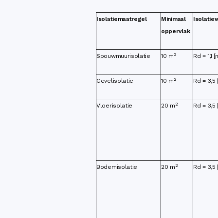
Isolatiemaatregel
Minimaal
Isolatie
oppervlak
2
Spouwmuurisolatie
10 m
Rd = 1,1 [
2
Gevelisolatie
10 m
Rd = 3,5
2
Vloerisolatie
20 m
Rd = 3,5
2
Bodemisolatie
20 m
Rd = 3,5