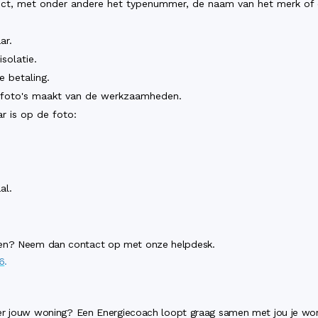
uct, met onder andere het typenummer, de naam van het merk of d
ar.
solatie.
 betaling.
ak foto's maakt van de werkzaamheden.
r is op de foto:
al.
den? Neem dan contact op met onze helpdesk.
6
.
over jouw woning? Een Energiecoach loopt graag samen met jou je wo