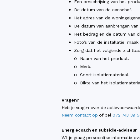
Een omschrijving van het prod
De datum van de aanschaf.
Het adres van de woningeigena
De datum van aanbrengen van i
Het bedrag en de datum van de
Foto’s van de installatie, ma
Zorg dat het volgende zichtbaa
o
Naam van het product.
o
Merk.
o
Soort isolatiemateriaal.
o
Dikte van het isolatiemateria
Vragen?
Heb je vragen over de actievoorwaar
Neem contact op
of bel
072 743 39 5
Energiecoach en subsidie-adviseur
Wil je graag persoonlijke informatie 