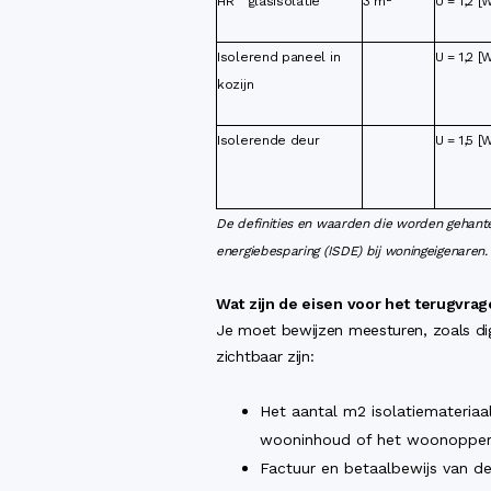
HR
glasisolatie
3 m
U = 1,2 
Isolerend paneel in
U = 1,2 
kozijn
Isolerende deur
U = 1,5 
De definities en waarden die worden gehante
energiebesparing (ISDE) bij woningeigenaren.
Wat zijn de eisen voor het terugvra
Je moet bewijzen meesturen, zoals dig
zichtbaar zijn:
Het aantal m2 isolatiemateriaal
wooninhoud of het woonopperv
Factuur en betaalbewijs van de