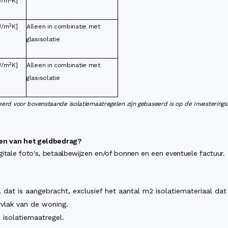
[W/m
K]
2
[W/m
K]
Alleen in combinatie met
glasisolatie
2
[W/m
K]
Alleen in combinatie met
glasisolatie
erd voor bovenstaande isolatiemaatregelen zijn gebaseerd is op de Investering
gen van het geldbedrag?
itale foto's, betaalbewijzen en/of bonnen en een eventuele factuur. 
 dat is aangebracht, exclusief het aantal m2 isolatiemateriaal dat 
lak van de woning.
 isolatiemaatregel.