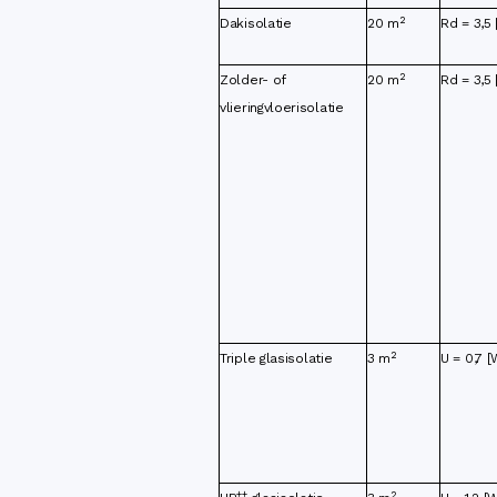
2
Dakisolatie
20 m
Rd = 3,5
2
Zolder- of
20 m
Rd = 3,5
vlieringvloerisolatie
2
Triple glasisolatie
3 m
U = 0,7 
++
2