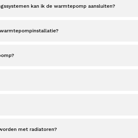
ngssystemen kan ik de warmtepomp aansluiten?
 warmtepompinstallatie?
epomp?
orden met radiatoren?