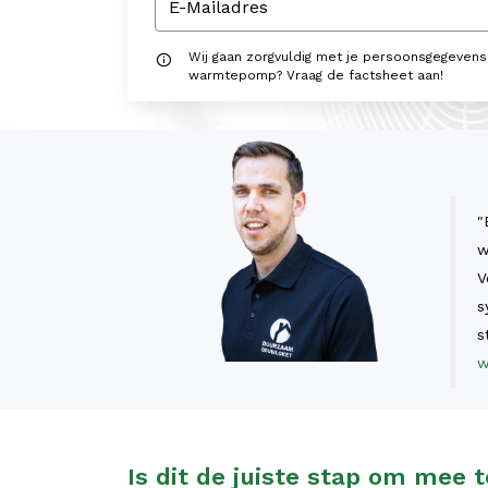
Wij gaan zorgvuldig met je persoonsgegeven
warmtepomp? Vraag de factsheet aan!
"
w
V
s
s
w
Is dit de juiste stap om mee 