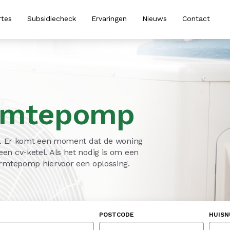
rtes
Subsidiecheck
Ervaringen
Nieuws
Contact
rmtepomp
er. Er komt een moment dat de woning
n cv-ketel. Als het nodig is om een
armtepomp hiervoor een oplossing.
POSTCODE
HUIS