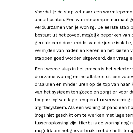
Voordat je de stap zet naar een warmtepomp i
aantal punten. Een warmtepomp is normaal ge
verduurzamen van je woning. De eerste stap bi
bestaat uit het zoveel mogelijk beperken van 
gerealiseerd door middel van de juiste isolati
vermijden van naden en kieren en het kiezen van
stappen goed worden uitgevoerd, dan vraag e
Een tweede stap in het proces is het selecte
duurzame woning en installatie is dit een voo
draaiuren en minder uren op de top van haar 
van het systeem ten goede en zorgt er voor dat
toepassing van lage temperatuurverwarming is 
afgiftesysteem. Als een woning of pand een ho
(nog) niet geschikt om te werken met lage 
tussenoplossing zijn. Hierbij is de woning nog 
mogelijk om het gasverbruik met de helft teru