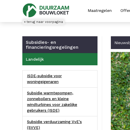
Maatregelen
Offe
« terug naar voorpagina
Subsidies- en
Nieuwsb
financieringsregelingen
Landelijk
ISDE-subsidie voor
woningeigenaren
Subsidie warmtepompen,
zonneboilers en kleine
windturbines voor zakelijke
gebruikers (ISDE)
Subsidie verduurzaming VvE's
(SVVE)