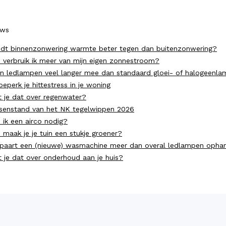
uws
dt binnenzonwering warmte beter tegen dan buitenzonwering?
 verbruik ik meer van mijn eigen zonnestroom?
n ledlampen veel langer mee dan standaard gloei- of halogeenl
beperk je hittestress in je woning
t je dat over regenwater?
senstand van het NK tegelwippen 2026
 ik een airco nodig?
 maak je je tuin een stukje groener?
paart een (nieuwe) wasmachine meer dan overal ledlampen opha
t je dat over onderhoud aan je huis?