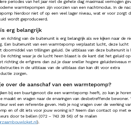
ere periodes van het jaar niet de gehele dag maximaal vermogen ge
derne warmtepompen zijn voorzien van een nachtmodus. In de nach
pomp hierdoor niet of op een veel lager niveau, wat er voor zorgt d
luid wordt geproduceerd.
 is erg belangrijk
 en richting van de buitenunit is erg belangrijk als we kijken naar de 
ng. Een buitenunit van een warmtepomp verplaatst lucht, deze lucht
 doormiddel van trillingen geluid. De uitblaas van deze buitenunit is 
. De richting waar je de lucht heen blaast is de kant dat het geluid op
et richting de erfgrens dan zul je daar sneller hogere geluidsniveaus 
obstructies in de uitblaas van de uitblaas dan kan dit voor extra
oductie zorgen.
l je over de aanschaf van een warmtepomp?
ijken bij een buurtgenoot die een warmtepomp heeft, zo kan je hore
ze maakt en vragen naar de ervaringen van desbetreffende bewoner. 
ateur wel een referentie geven. Heb je nog vragen over de werking va
p en of dit iets voor jouw woning is? Neem dan contact op met e
seurs door te bellen (072 – 743 39 56) of te mailen
rzaambouwloket.nl
).