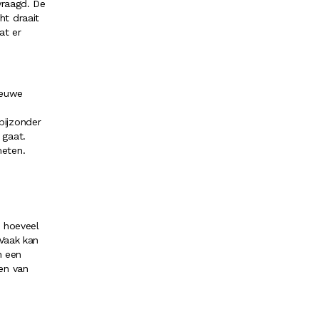
vraagd. De
t draait
at er
nieuwe
bijzonder
 gaat.
meten.
n hoeveel
Vaak kan
n een
en van