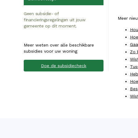
Geen subsidie- of
Meer nie
financieringsregelingen uit jouw
gemeente op dit moment.
Hou
Hoe
Gaa
Meer weten over alle beschikbare
subsidies voor uw woning
Zo 
Wis
Doe de subsidiecheck
Tus
Heb
Hoe
Bes
Wis