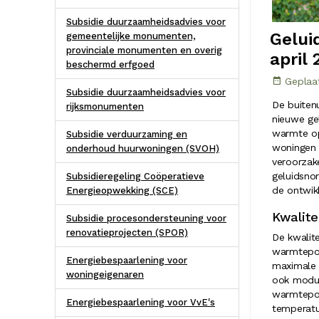
Subsidie duurzaamheidsadvies voor
Gelui
gemeentelijke monumenten,
provinciale monumenten en overig
april 
beschermd erfgoed
Geplaat
Subsidie duurzaamheidsadvies voor
De buiten
rijksmonumenten
nieuwe gel
warmte op
Subsidie verduurzaming en
woningen 
onderhoud huurwoningen (SVOH)
veroorzak
geluidsno
Subsidieregeling Coöperatieve
de ontwik
Energieopwekking (SCE)
Kwalit
Subsidie procesondersteuning voor
renovatieprojecten (SPOR)
De kwalit
warmtepom
Energiebespaarlening voor
maximale 
woningeigenaren
ook modul
warmtepom
Energiebespaarlening voor VvE's
temperatu