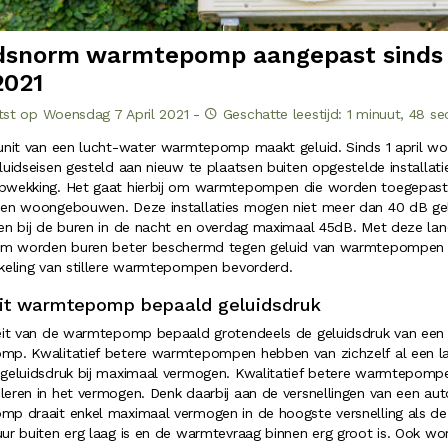
dsnorm warmtepomp aangepast sinds 
2021
st op Woensdag 7 April 2021 -
Geschatte leestijd: 1 minuut, 48 s
unit van een lucht-water warmtepomp maakt geluid. Sinds 1 april w
uidseisen gesteld aan nieuw te plaatsen buiten opgestelde installati
wekking. Het gaat hierbij om warmtepompen die worden toegepast 
en woongebouwen. Deze installaties mogen niet meer dan 40 dB ge
en bij de buren in de nacht en overdag maximaal 45dB. Met deze land
rm worden buren beter beschermd tegen geluid van warmtepompen
keling van stillere warmtepompen bevorderd.
eit warmtepomp bepaald geluidsdruk
eit van de warmtepomp bepaald grotendeels de geluidsdruk van een
p. Kwalitatief betere warmtepompen hebben van zichzelf al een l
geluidsdruk bij maximaal vermogen. Kwalitatief betere warmtepomp
eren in het vermogen. Denk daarbij aan de versnellingen van een aut
p draait enkel maximaal vermogen in de hoogste versnelling als de
ur buiten erg laag is en de warmtevraag binnen erg groot is. Ook wor