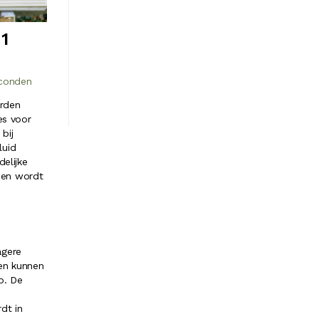
1
econden
orden
es voor
bij
luid
elijke
 en wordt
agere
en kunnen
o. De
dt in