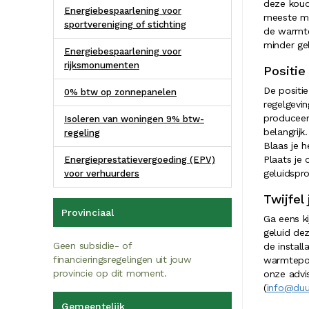
deze koud
Energiebespaarlening voor
meeste mo
sportvereniging of stichting
de warmte
minder ge
Energiebespaarlening voor
rijksmonumenten
Positie
De positie
0% btw op zonnepanelen
regelgevi
produceert
Isoleren van woningen 9% btw-
belangrijk
regeling
Blaas je h
Plaats je 
Energieprestatievergoeding (EPV)
geluidspr
voor verhuurders
Twijfe
Provinciaal
Ga eens k
geluid de
Geen subsidie- of
de install
financieringsregelingen uit jouw
warmtepom
provincie op dit moment.
onze advi
(
info@duu
Gemeentelijk