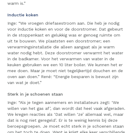
warm is.”
Inductie koken
Inge: “We vroegen driefasestroom aan. Die heb je nodig
voor inductie koken en voor de doorstromer. Dat gebeurt
in de stoppenkast en gelukkig was er genoeg ruimte om
uit te bouwen. We plaatsten een doorstromer; een
verwarmingsinstallatie die alleen aangaat als je warm
water nodig hebt. Deze doorstromer verwarmt het water
in de badkamer. Voor het verwarmen van water in de
keuken gebruiken we een 10 liter boiler. We kunnen het er
mee doen. Maar je moet niet tegelijkertijd douchen en de
oven aan doen.” René: “Energie besparen is bewust zijn
van wat je doet.”
Sterk in je schoenen staan
Inge: “Als je tegen aannemers en installateurs zegt: ‘We
willen van het gas af’, dan wordt dat heel vaak afgeraden.
We kregen reacties als ‘Dat willen ‘ze’ allemaal wel, maar
dat is nog niet geregeld’. Er is te weinig kennis bij deze
beroepsgroepen. Je moet echt sterk in je schoenen staan
om het toch te doen. Want je krijgt elke keer verschillende