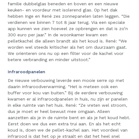
familie dubbelglas beneden en boven en een nieuwe
keuken- en voordeur met isolerend glas. Op het dak
hebben Inge en René zes zonnepanelen laten leggen. “Die
verdienen we binnen 7 tot 8 jaar terug. Via een speciale
app kunnen we zien hoeveel ze opbrengen en dat is zo’n
300 euro per jaar.” In de woonkamer kwam een
pelletkachel die alleen brandt als het koud is. René: “We
worden wel steeds kritischer als het om duurzaam gaat.
We oriënteren ons nu op een filter voor de kachel voor
betere verbranding en minder uitstoot.”
Infraroodpanelen
De nieuwe verbouwing leverde een mooie serre op met
daarin infraroodverwarming. “Het is meteen ook een
buffer voor kou van buiten.” Bij de eerdere verbouwing
kwamen er al infraroodpanelen in huis, nu zijn er panelen
in elke ruimte van het huis. René: “Ze vreten wel stroom,
dus je moet er heel bewust mee omgaan. Alleen
aanzetten als je in de ruimte bent en als je het koud hebt.
Eerst doen we dus een extra trui aan. En als het echt
koud is, doen we de pellet-kachel aan. Het voordeel van
infrarood is dat het op je straalt en dat het heel snel