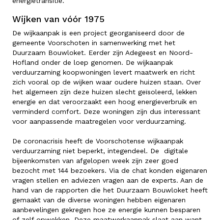
energietransitie.”
Wijken van vóór 1975
De wijkaanpak is een project georganiseerd door de
gemeente Voorschoten in samenwerking met het
Duurzaam Bouwloket. Eerder zijn Adegeest en Noord-
Hofland onder de loep genomen. De wijkaanpak
verduurzaming koopwoningen levert maatwerk en richt
zich vooral op de wijken waar oudere huizen staan. Over
het algemeen zijn deze huizen slecht geïsoleerd, lekken
energie en dat veroorzaakt een hoog energieverbruik en
verminderd comfort. Deze woningen zijn dus interessant
voor aanpassende maatregelen voor verduurzaming.
De coronacrisis heeft de Voorschotense wijkaanpak
verduurzaming niet beperkt, integendeel. De digitale
bijeenkomsten van afgelopen week zijn zeer goed
bezocht met 144 bezoekers. Via de chat konden eigenaren
vragen stellen en adviezen vragen aan de experts. Aan de
hand van de rapporten die het Duurzaam Bouwloket heeft
gemaakt van de diverse woningen hebben eigenaren
aanbevelingen gekregen hoe ze energie kunnen besparen
of zelf opwekken. Deze maatwerkaanpak slaat aan want