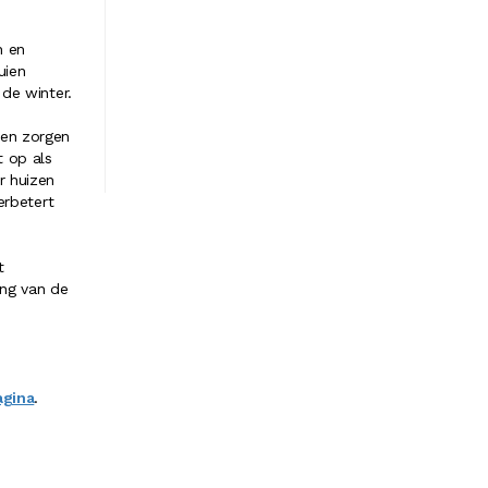
n en
uien
de winter.
 en zorgen
t op als
r huizen
erbetert
t
ing van de
agina
.