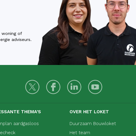
w woning of
rgie adviseurs.
ESSANTE THEMA’S
OVER HET LOKET
nplan aardgasloos
Duurzaam Bouwloket
iecheck
Het team