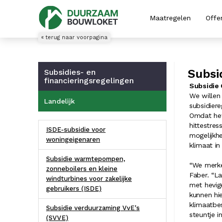
Maatregelen
Offe
« terug naar voorpagina
Subsi
Subsidies- en
financieringsregelingen
Subsidie
We willen
Landelijk
subsidiere
Omdat het
hittestre
ISDE-subsidie voor
mogelijkh
woningeigenaren
klimaat i
Subsidie warmtepompen,
“We merke
zonneboilers en kleine
Faber. “L
windturbines voor zakelijke
met hevig
gebruikers (ISDE)
kunnen hi
klimaatbes
Subsidie verduurzaming VvE's
steuntje in
(SVVE)