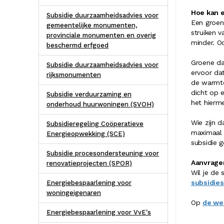
Hoe kan 
Subsidie duurzaamheidsadvies voor
Een groen
gemeentelijke monumenten,
struiken v
provinciale monumenten en overig
minder. O
beschermd erfgoed
Groene da
Subsidie duurzaamheidsadvies voor
ervoor dat
rijksmonumenten
de warmte
dicht op e
Subsidie verduurzaming en
het hierme
onderhoud huurwoningen (SVOH)
Wie zijn 
Subsidieregeling Coöperatieve
maximaal 
Energieopwekking (SCE)
subsidie g
Subsidie procesondersteuning voor
Aanvrage
renovatieprojecten (SPOR)
Wil je de
subsidies
Energiebespaarlening voor
woningeigenaren
Op
de we
Energiebespaarlening voor VvE's