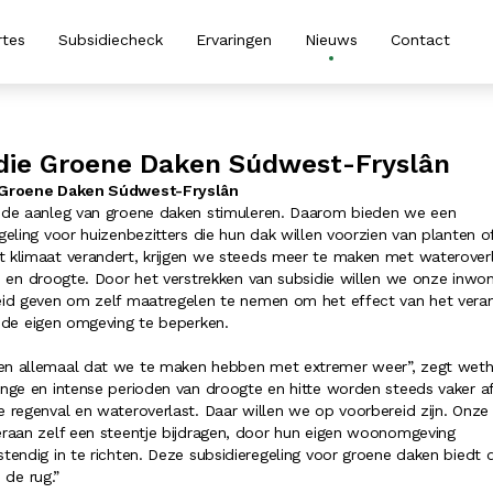
rtes
Subsidiecheck
Ervaringen
Nieuws
Contact
die Groene Daken Súdwest-Fryslân
 Groene Daken Súdwest-Fryslân
 de aanleg van groene daken stimuleren. Daarom bieden we een
geling voor huizenbezitters die hun dak willen voorzien van planten of
 klimaat verandert, krijgen we steeds meer te maken met wateroverl
ss en droogte. Door het verstrekken van subsidie willen we onze inwo
eid geven om zelf maatregelen te nemen om het effect van het vera
n de eigen omgeving te beperken.
n allemaal dat we te maken hebben met extremer weer”, zegt weth
ange en intense perioden van droogte en hitte worden steeds vaker a
e regenval en wateroverlast. Daar willen we op voorbereid zijn. Onze
eraan zelf een steentje bijdragen, door hun eigen woonomgeving
tendig in te richten. Deze subsidieregeling voor groene daken biedt d
 de rug.”